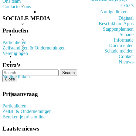
Ons team
Extra’s
Contacteer ons
Nuttige linken
SOCIALE MEDIA
Digitaal
Beschikbare Apps
Stappenplannen
Producten
Schade
Informatie
Particulieren
Documenten
Zelfstandigen & Ondernemingen
Schade melden
Verenigingen
Contact
Nieuws
Extra’s
Nuttige linken
Close
Prijsaanvraag
Particulieren
Zelfst. & Ondernemingen
Bereken je prijs online
Laatste nieuws