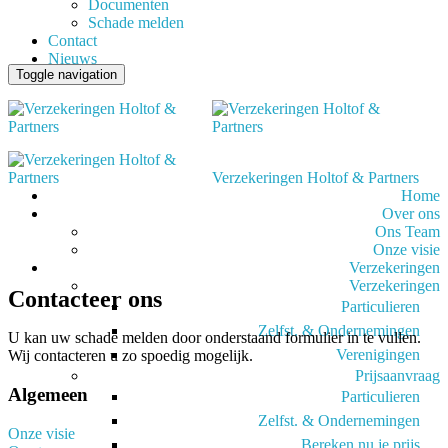
Documenten
Schade melden
Contact
Nieuws
Toggle navigation
Verzekeringen Holtof & Partners
Home
Over ons
Ons Team
Onze visie
Verzekeringen
Verzekeringen
Contacteer ons
Particulieren
Zelfst. & Ondernemingen
U kan uw schade melden door onderstaand formulier in te vullen.
Verenigingen
Wij contacteren u zo spoedig mogelijk.
Prijsaanvraag
Algemeen
Particulieren
Zelfst. & Ondernemingen
Onze visie
Bereken nu je prijs