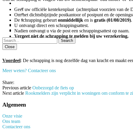
Geef uw officiële kentekenplaat (achterplaat voorzien van de D
Om het dichtstbijzijnde postkantoor of postpunt en de openings
De schrapping gebeurt
onmiddellijk
en is
gratis (01/08/2019)
.
U ontvangt direct een schrappingsattest.
Nadien ontvangt u via de post een schrappingsattest op naam.
Vergeet niet de schrapping te melden bij uw verzekering.
Close
Voordeel
: De schrapping is nog dezelfde dag van kracht en maakt een
Meer weten? Contacteer ons
Share:
Previous article
Onbezorgd de fiets op
Next article
Rookmelders zijn verplicht in woningen om conform te zi
Algemeen
Onze visie
Ons team
Contacteer ons