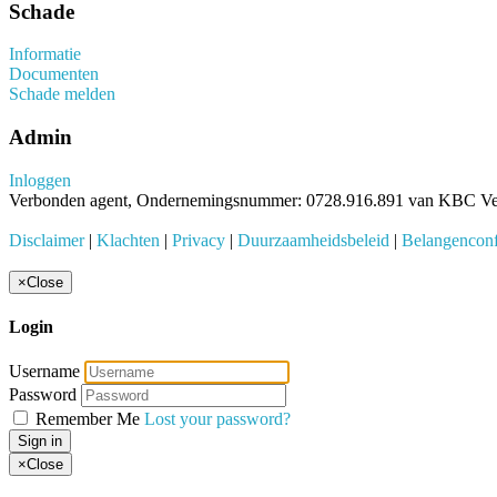
Schade
Informatie
Documenten
Schade melden
Admin
Inloggen
Verbonden agent, Ondernemingsnummer: 0728.916.891 van KBC Verz
Disclaimer
|
Klachten
|
Privacy
|
Duurzaamheidsbeleid
|
Belangenconfl
×
Close
Login
Username
Password
Remember Me
Lost your password?
Sign in
×
Close