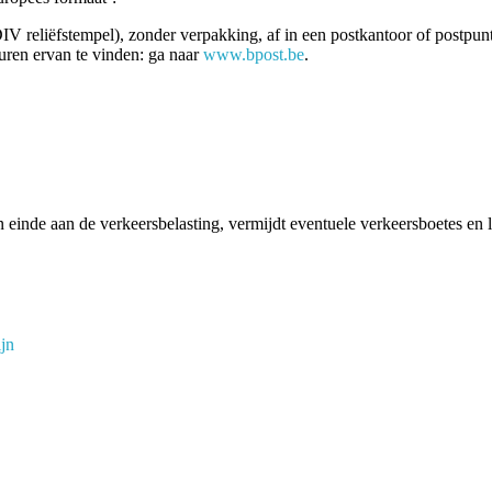
IV reliëfstempel), zonder verpakking, af in een postkantoor of postpunt
uren ervan te vinden: ga naar
www.bpost.be
.
 einde aan de verkeersbelasting, vermijdt eventuele verkeersboetes en l
jn