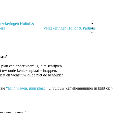
Verzekeringen Holtof & Partners
aat?
 plan een ander voertuig in te schrijven.
at uw oude kentekenplaat schrappen.
laat en wenst uw oude niet de behouden.
 zie
“Mijn wagen, mijn plaat”
. U vult uw kentekennummer in klikt op ‘o
ropees formaat’: