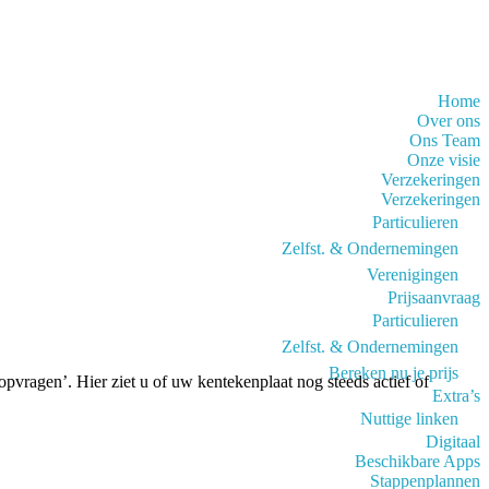
Home
Over ons
Ons Team
Onze visie
Verzekeringen
Verzekeringen
Particulieren
Zelfst. & Ondernemingen
Verenigingen
Prijsaanvraag
Particulieren
Zelfst. & Ondernemingen
Bereken nu je prijs
pvragen’. Hier ziet u of uw kentekenplaat nog steeds actief of
Extra’s
Nuttige linken
Digitaal
Beschikbare Apps
Stappenplannen