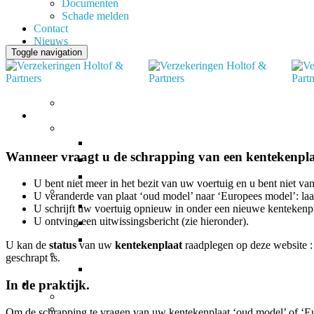
Documenten
Schade melden
Contact
Nieuws
Toggle navigation
Wanneer vraagt u de schrapping van een kentekenpl
U bent niet meer in het bezit van uw voertuig en u bent niet van
U veranderde van plaat ‘oud model’ naar ‘Europees model’: la
U schrijft uw voertuig opnieuw in onder een nieuwe kentekenp
U ontving een uitwissingsbericht (zie hieronder).
U kan de
status
van uw
kentekenplaat
raadplegen op deze website :
geschrapt is.
In de praktijk.
Om de schrapping te vragen van uw kentekenplaat ‘oud model’ of ‘Eu